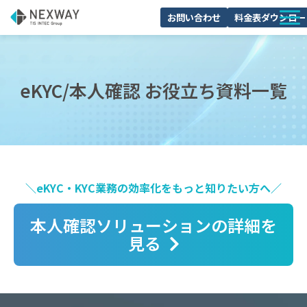
お問い合わせ
料金表ダウンロー
サービスについて
活用シーン
eKYC/本人確認 お役立ち資料一覧
料金・プラン
導入事例
セミナー
よくあるご質問
＼eKYC・KYC業務の効率化をもっと知りたい方へ／
ブログ
本人確認ソリューションの詳細を
見る
お役立ち資料一覧