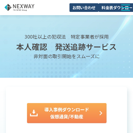
お問い合わせ
料金表ダウンロー
サービスについて
活用シーン
300社以上の犯収法 特定事業者が採用
本人確認　発送追跡サービス
料金・プラン
非対面の取引開始をスムーズに
導入事例
セミナー
よくあるご質問
ブログ
お役立ち資料一覧