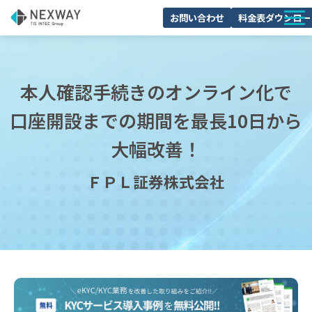
お問い合わせ
料金表ダウンロー
サービスについて
活用シーン
本人確認手続きのオンライン化で
料金・プラン
口座開設までの期間を最長10日から
導入事例
大幅改善！
セミナー
ＦＰＬ証券株式会社
よくあるご質問
ブログ
お役立ち資料一覧