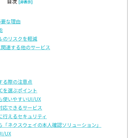
目次
[非表示]
必要な理由
能
ルのリスクを軽減
に関連する他のサービス
入する際の注意点
YCを選ぶポイント
使いやすいUI/UX
対応できるサービス
に行えるセキュリティ
なら「ネクスウェイの本人確認ソリューション」
/UX