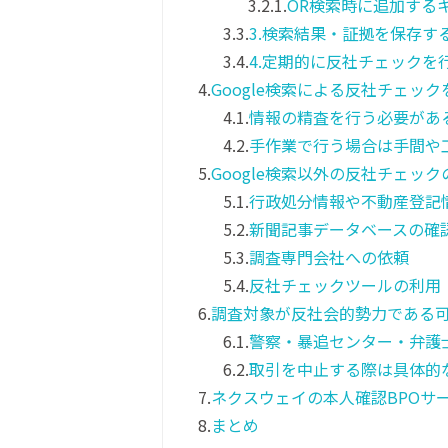
3.2.1.
OR検索時に追加する
3.3.
3.検索結果・証拠を保存す
3.4.
4.定期的に反社チェックを
4.
Google検索による反社チェッ
4.1.
情報の精査を行う必要があ
4.2.
手作業で行う場合は手間や
5.
Google検索以外の反社チェック
5.1.
行政処分情報や不動産登記
5.2.
新聞記事データベースの確
5.3.
調査専門会社への依頼
5.4.
反社チェックツールの利用
6.
調査対象が反社会的勢力である
6.1.
警察・暴追センター・弁護
6.2.
取引を中止する際は具体的
7.
ネクスウェイの本人確認BPOサ
8.
まとめ