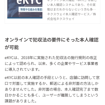
い本人確認システムであり、その実
ウェイ
態はまだわからないという方も多い
でしょう。そんなeKYCの仕組みから
ネクスウェイ本人確認サービス／株
メリット、安全性、導入のポイント
式会社ネクスウェイ
まで詳しく解説します。
オンラインで犯収法の要件にそった本人確認
が可能
eKYCは、2018年に実施された犯収法の施行規則の改正
によって認められ、以来、多くの企業やサービス事業者
に導入されています。
eKYC以前の本人確認の手段というと、店舗に訪問して窓
口で対面して実施するか、郵送による非対面の方法しか
ありませんでした。非対面の場合、本人確認完了まで数
日かかることも多く、ユーザーが離脱してしまうという
課題がありました。