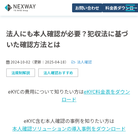
お問い合わせ
料金表ダウンロー
サービスについて
法人にも本人確認が必要？犯収法に基づ
活用シーン
いた確認方法とは
料金・プラン
導入事例
2024-10-02
（更新：
2025-04-18
）
法人確認
セミナー
法規制解説
法人確認おすすめ
よくあるご質問
eKYCの費用について知りたい方は
eKYC料金表をダウン
ブログ
ロード
お役立ち資料一覧
eKYC含む本人確認の事例を知りたい方は
本人確認ソリューションの導入事例をダウンロード