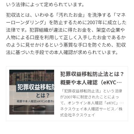
いう法律によって定められています。
犯収法とは、いわゆる「汚れたお金」を洗浄する「マネ
ーローンダリング」を防止するために2007年に成立した
法律です。犯罪組織が違法に得たお金を、架空の企業や
人物による口座を利用して正しく入手したお金であるか
のように見せかけるという悪質な手口を防ぐため、犯収
法に基づいた手段での本人確認が求められています。
犯罪収益移転防止法とは？
概要や本人確認（eKYC）
の要件について ｜株式会
「犯罪収益移転防止法」という法律
が2007年に制定されたことによっ
社ネクスウェイ
て、オンライン本人確認「eKYC」と
いうサービスが普及しました。スマ
ネクスウェイ本人確認サービス／株
ホで顔写真と身分証を撮影するeKYC
式会社ネクスウェイ
は、この「犯収法」によって要件が
定められています。犯収法について
詳しく解説します。