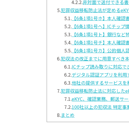
4.2.2.
非対面で送付できる書
5.
犯罪収益移転防止法が定めるeKY
5.1.
【6条1項1号ホ】本人確認
5.2.
【6条1項1号ヘ】ICチッ
5.3.
【6条1項1号ト】銀行など
5.4.
【6条1項1号チ】本人確認
5.5.
【6条1項1号カ】公的個人
6.
犯収法の改正までに用意すべき
6.1.
ICチップ読み取りに対応で
6.2.
デジタル認証アプリを利用
6.3.
他社の提供するサービスを
7.
犯罪収益移転防止法に対応したe
7.1.
eKYC、確認業務、郵送サ
7.2.
100社以上の犯収法 特定
8.
まとめ