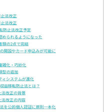
防止法改正
防止法改正
移転防止法改正予定
が認められるようになった
書類の2点で完結
の開設やカード申込みが可能に
複雑化・巧妙化
類型の追加
ティシステムが進化
罪収益移転防止法とは？
防止法改正の背景
防止法改正の内容
法を公的個人認証に原則一本化