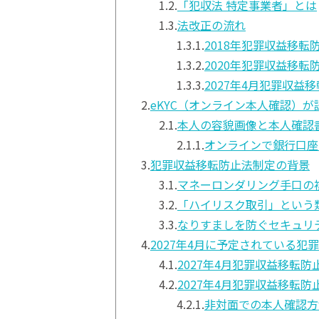
1.2.
「犯収法 特定事業者」とは
1.3.
法改正の流れ
1.3.1.
2018年犯罪収益移転
1.3.2.
2020年犯罪収益移転
1.3.3.
2027年4月犯罪収益
2.
eKYC（オンライン本人確認）
2.1.
本人の容貌画像と本人確認
2.1.1.
オンラインで銀行口座
3.
犯罪収益移転防止法制定の背景
3.1.
マネーロンダリング手口の
3.2.
「ハイリスク取引」という
3.3.
なりすましを防ぐセキュリ
4.
2027年4月に予定されている犯
4.1.
2027年4月犯罪収益移転
4.2.
2027年4月犯罪収益移転
4.2.1.
非対面での本人確認方