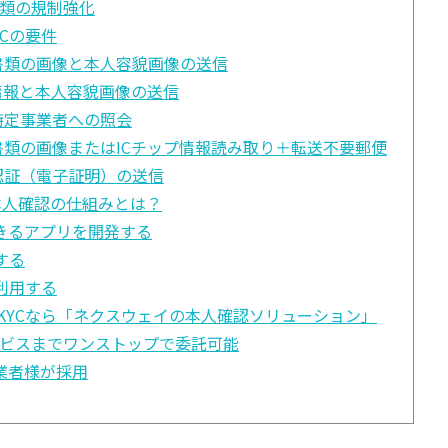
類の規制強化
Cの要件
書類の画像と本人容貌画像の送信
プ情報と本人容貌画像の送信
特定事業者への照会
書類の画像またはICチップ情報読み取り＋転送不要郵便
認証（電子証明）の送信
本人確認の仕組みとは？
きるアプリを開発する
する
利用する
KYCなら「ネクスウェイの本人確認ソリューション」
ービスまでワンストップで委託可能
事業者様が採用