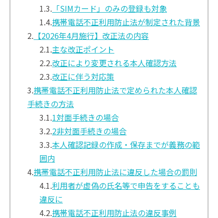
1.3.
「SIMカード」のみの登録も対象
1.4.
携帯電話不正利用防止法が制定された背景
2.
【2026年4月施行】改正法の内容
2.1.
主な改正ポイント
2.2.
改正により変更される本人確認方法
2.3.
改正に伴う対応策
3.
携帯電話不正利用防止法で定められた本人確認
手続きの方法
3.1.
1対面手続きの場合
3.2.
2非対面手続きの場合
3.3.
本人確認記録の作成・保存までが義務の範
囲内
4.
携帯電話不正利用防止法に違反した場合の罰則
4.1.
利用者が虚偽の氏名等で申告をすることも
違反に
4.2.
携帯電話不正利用防止法の違反事例