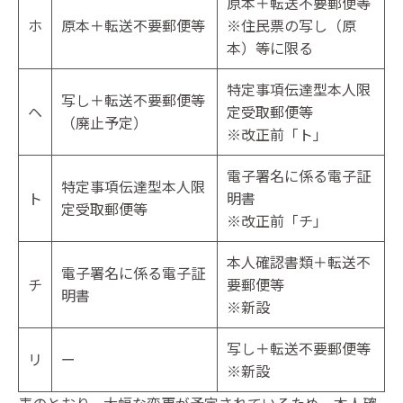
原本＋転送不要郵便等
ホ
原本＋転送不要郵便等
※住民票の写し（原
本）等に限る
特定事項伝達型本人限
写し＋転送不要郵便等
ヘ
定受取郵便等
（廃止予定）
※改正前「ト」
電子署名に係る電子証
特定事項伝達型本人限
ト
明書
定受取郵便等
※改正前「チ」
本人確認書類＋転送不
電子署名に係る電子証
チ
要郵便等
明書
※新設
写し＋転送不要郵便等
リ
ー
※新設