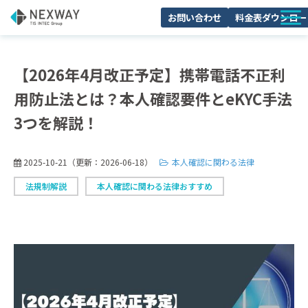
お問い合わせ
料金表ダウンロー
サービスについて
【2026年4月改正予定】携帯電話不正利
活用シーン
用防止法とは？本人確認要件とeKYC手法
料金・プラン
3つを解説！
導入事例
セミナー
2025-10-21
（更新：
2026-06-18
）
本人確認に関わる法律
よくあるご質問
法規制解説
本人確認に関わる法律おすすめ
ブログ
お役立ち資料一覧