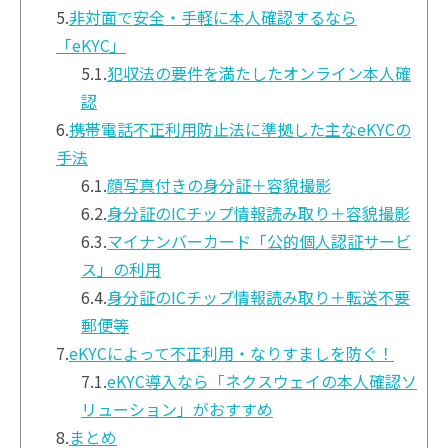
5.
非対面で安全・手軽に本人確認するなら
「eKYC」
5.1.
犯収法の要件を満たしたオンライン本人確
認
6.
携帯電話不正利用防止法に準拠した主なeKYCの
手法
6.1.
顔写真付きの身分証＋容貌撮影
6.2.
身分証のICチップ情報読み取り＋容貌撮影
6.3.
マイナンバーカード「公的個人認証サービ
ス」の利用
6.4.
身分証のICチップ情報読み取り＋転送不要
郵便等
7.
eKYCによって不正利用・なりすましを防ぐ！
7.1.
eKYC導入なら「ネクスウェイの本人確認ソ
リューション」がおすすめ
8.
まとめ