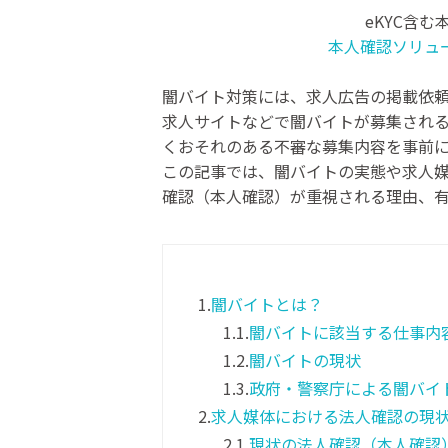
eKYC含
本人確認ソリュ
闇バイト対策には、求人広告の掲載依頼
求人サイトなどで闇バイトが募集され
くおそれのある不審な募集内容を事前
この記事では、闇バイトの実態や求人
確認（本人確認）が重視される理由、
1.
闇バイトとは？
1.1.
闇バイトに該当する仕事内
1.2.
闇バイトの現状
1.3.
政府・警察庁による闇バイ
2.
求人媒体における法人確認の現
2.1.
現状の法人確認（本人確認