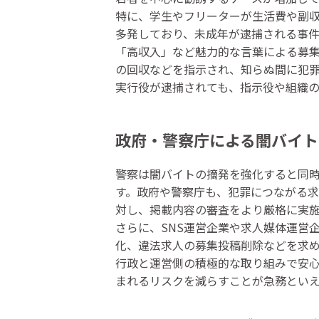
特に、学生やフリーターが生活費や副
多発しており、未成年が逮捕される事件
「高収入」など魅力的な言葉による募
の回収などを指示され、知らぬ間に犯
実行役が逮捕されても、指示役や組織
政府・警察庁による闇バイト
警察は闇バイトの摘発を強化すると同
す。政府や警察庁も、犯罪につながる
対し、掲載内容の審査をより厳格に実
さらに、SNS運営企業や求人媒体運営
化、違法求人の募集投稿削除などを求
行政と運営側の積極的な取り組みで安
まれるリスクを減らすことが急務とい