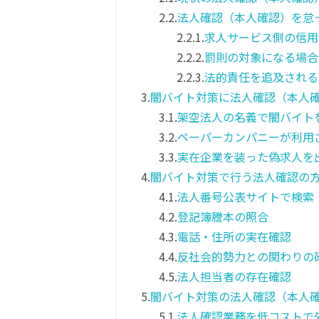
2.2.
法人確認（本人確認）を怠
2.2.1.
求人サービス側の信用
2.2.2.
罰則の対象になる場合
2.2.3.
法的責任を追及される
3.
闇バイト対策に法人確認（本人
3.1.
架空法人の名義で闇バイト
3.2.
ペーパーカンパニーが利用
3.3.
実在企業を装った偽求人を
4.
闇バイト対策で行う法人確認の
4.1.
法人番号公表サイトで検索
4.2.
登記簿謄本の照合
4.3.
電話・住所の実在確認
4.4.
反社会的勢力との関わりの
4.5.
法人担当者の存在確認
5.
闇バイト対策の法人確認（本人
5.1.
法人確認業務を低コストで