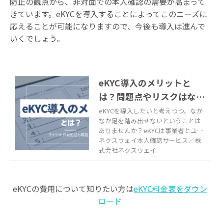
防止の観点から、非対面での本人確認の需要が高まって
きています。eKYCを導入することによってこのニーズに
応えることが可能になりますので、今後も導入は進んで
いくでしょう。
eKYC導入のメリットと
は？問題点やリスクはない
の？対処法も解説
eKYCを導入したいと考えつつ、なか
なか足を踏み出せないということは
ありませんか？eKYCは事業者とユー
ザーどちらにも大きなメリットがあ
ネクスウェイ本人確認サービス／株
ります。この記事ではeKYCのメリッ
式会社ネクスウェイ
トと問題点とその対処法、eKYCの疑
問についてお答えします。
eKYCの費用について知りたい方は
eKYC料金表をダウン
ロード