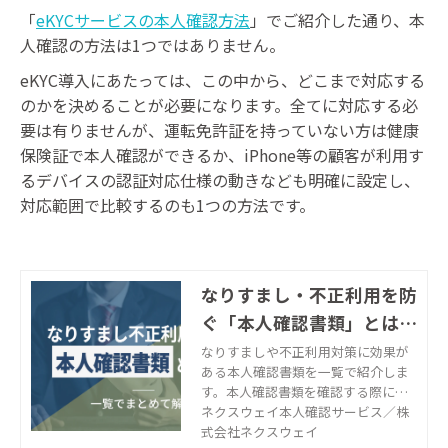
「
eKYCサービスの本人確認方法
」でご紹介した通り、本
人確認の方法は1つではありません。
eKYC導入にあたっては、この中から、どこまで対応する
のかを決めることが必要になります。全てに対応する必
要は有りませんが、運転免許証を持っていない方は健康
保険証で本人確認ができるか、iPhone等の顧客が利用す
るデバイスの認証対応仕様の動きなども明確に設定し、
対応範囲で比較するのも1つの方法です。
なりすまし・不正利用を防
ぐ「本人確認書類」とは？
｜株式会社ネクスウェイ
なりすましや不正利用対策に効果が
ある本人確認書類を一覧で紹介しま
す。本人確認書類を確認する際に知
っておきたい注意点や、オンライン
ネクスウェイ本人確認サービス／株
で本人確認が完結するeKYCについて
式会社ネクスウェイ