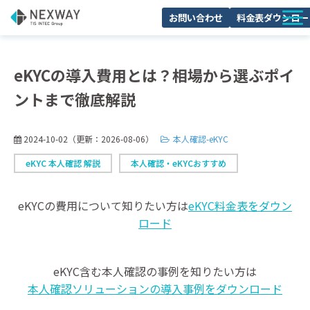
お問い合わせ
料金表ダウンロー
サービスについて
eKYCの導入費用とは？相場から選ぶポイ
活用シーン
ントまで徹底解説
料金・プラン
導入事例
2024-10-02
（更新：
2026-08-06
）
本人確認-eKYC
セミナー
eKYC 本人確認 解説
本人確認・eKYCおすすめ
よくあるご質問
eKYCの費用について知りたい方は
eKYC料金表をダウン
ブログ
ロード
お役立ち資料一覧
eKYC含む本人確認の事例を知りたい方は
本人確認ソリューションの導入事例をダウンロード