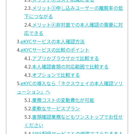
2.3.
メリット③申し込みユーザーの離脱率の低
下につながる
2.4.
メリット④非対面での本人確認の需要に対
応できる
3.
eKYCサービスの本人確認方法
4.
eKYCサービスの比較のポイント
4.1.
アプリかブラウザかで比較する
4.2.
本人確認書類の対応範囲で比較する
4.3.
オプションで比較する
5.
eKYCの導入なら「ネクスウェイの本人確認ソリ
ューション」へ
5.1.
業務コストの変動費化が可能
5.2.
柔軟なサービスプラン
5.3.
書類確認業務などもワンストップでお任せ
ください
5.4.
SMS配信サービスとの併用でさらなる本人