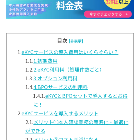
目次
[非表示]
1.
eKYCサービスの導入費用はいくらぐらい？
1.1.
1.初期費用
1.2.
2.eKYC利用料（処理件数ごと）
1.3.
3.オプション利用料
1.4.
4.BPOサービスの利用料
1.4.1.
eKYCとBPOセットで導入するとお得
に！
2.
eKYCサービスを導入するメリット
2.1.
メリット①本人確認業務の簡略化・最適化
ができる
2.2.
メリット②コスト削減になる