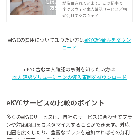
が注目されています。この記事で
は、eKYCにはどのような方式がある
ネクスウェイ本人確認サービス／株
のかをまとめて解説します。自社の
式会社ネクスウェイ
サービスに合うeKYCを検討している
方は、ぜひご一読ください。
eKYCの費用について知りたい方は
eKYC料金表をダウン
ロード
eKYC含む本人確認の事例を知りたい方は
本人確認ソリューションの導入事例をダウンロード
eKYCサービスの比較のポイント
多くのeKYCサービスは、自社のサービスに合わせてプラ
ンや対応範囲をカスタマイズすることができます。対応
範囲を広くしたり、豊富なプランを追加すればその分利