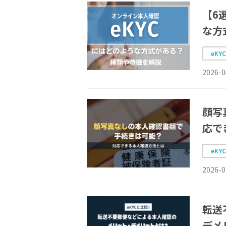
【6
な方
eKY
2026-0
顔写
応で
eKY
2026-0
転送
デメ