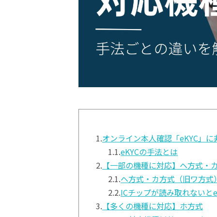
1.
オンライン本人確認「eKYC」
1.1.
eKYCの手法とは
2.
【一部の機種に対応】ヘ方式・
2.1.
ヘ方式・カ方式（旧ワ方式
2.2.
ICチップが読み取れないとe
3.
【多くの機種に対応】ホ方式