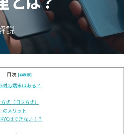
目次
[非表示]
に非対応端末はある？
カ方式（旧ワ方式）
）のメリット
KYCはできない！？